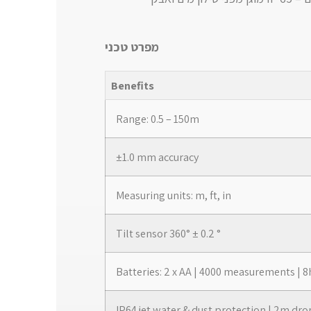
מפרט טכני
Benefits
Range: 0.5 – 150m
±1.0 mm accuracy
Measuring units: m, ft, in
Tilt sensor 360° ± 0.2 °
Batteries: 2 x AA | 4000 measurements | 
IP64 jet water & dust protection | 2m dro