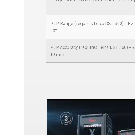
P2P Range (requires Leica DST 360) – Hz 3
90°
P2P Accuracy (requires Leica DST 360) – @ 
10 mm