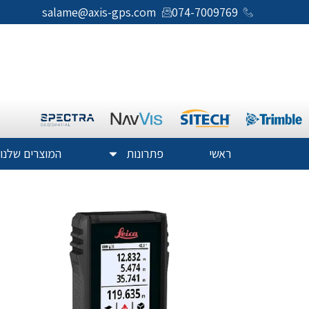
salame@axis-gps.com
074-7009769
ראשי
פתרונות
המוצרים שלנו