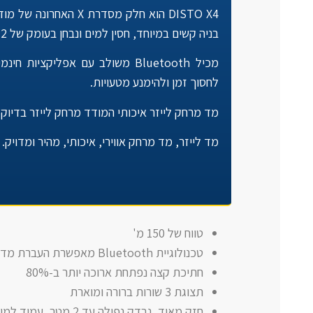
בניה קשים במיוחד, חסין למים ונבחן בעומק של 2 מ'.
לחסוך זמן ולהימנע מטעויות.
מד מרחק לייזר איכותי המודד מרחק לייזר בדיוק 
מד לייזר, מד מרחק אווירי, איכותי, מהיר ומדויק.
טווח של 150 מ'
טכנולוגיית Bluetooth מאפשרת העברת מדידות לאפליקציות DISTO בחינם
חתיכת קצה נפתחת ארוכה יותר ב-80%
תצוגת 3 שורות ברורה ומוארת
חזק מאוד, נבדק נפילה עד 2 מטר, עמיד למים – IP 65 מוגן מפני סילון מים ואבק