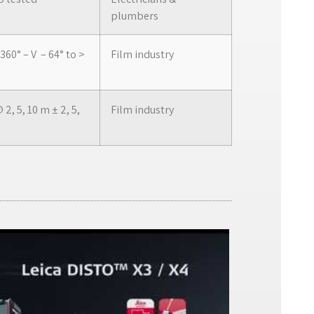
plumbers
60° – V – 64° to >
Film industry
2, 5, 10 m ± 2, 5,
Film industry