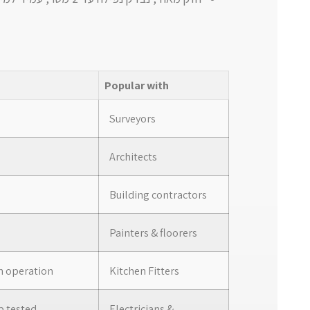
Popular with
Surveyors
Architects
Building contractors
Painters & floorers
8h operation
Kitchen Fitters
p tested
Electricians &