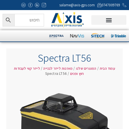
salame@axis-gps.com
0747009769
המוצרים שלנו
Axis Campus
מעבדה ותמיכה טכנית
Spectra LT56
עמוד הבית
/
המוצרים שלנו
/
מאזנות לייזר לבנייה
/
לייזר קווי לעבודות
חוץ ופנים
/ Spectra LT56