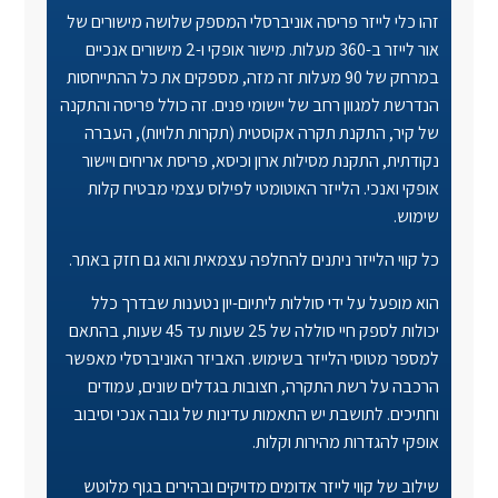
זהו כלי לייזר פריסה אוניברסלי המספק שלושה מישורים של
אור לייזר ב-360 מעלות. מישור אופקי ו-2 מישורים אנכיים
במרחק של 90 מעלות זה מזה, מספקים את כל ההתייחסות
הנדרשת למגוון רחב של יישומי פנים. זה כולל פריסה והתקנה
של קיר, התקנת תקרה אקוסטית (תקרות תלויות), העברה
נקודתית, התקנת מסילות ארון וכיסא, פריסת אריחים ויישור
אופקי ואנכי. הלייזר האוטומטי לפילוס עצמי מבטיח קלות
שימוש
.
כל קווי הלייזר ניתנים להחלפה עצמאית והוא גם חזק באתר
.
הוא מופעל על ידי סוללות ליתיום-יון נטענות שבדרך כלל
יכולות לספק חיי סוללה של 25 שעות עד 45 שעות, בהתאם
למספר מטוסי הלייזר בשימוש. האביזר האוניברסלי מאפשר
הרכבה על רשת התקרה, חצובות בגדלים שונים, עמודים
וחתיכים. לתושבת יש התאמות עדינות של גובה אנכי וסיבוב
אופקי להגדרות מהירות וקלות
.
שילוב של קווי לייזר אדומים מדויקים ובהירים בגוף מלוטש