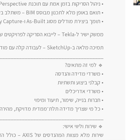
• ניהול הסריקות בזמן אמת עם תוכנת Trimble Perspective.
• תואם באופן מלא לתכנון מבוסס BIM – משתלב בקלות בתהליכי העבודה שלכם.
• תומך ביצירת מודלים מסוג As-Built ו-Reality Capture – לקבלת ייצוג מדויק של המציאות.
ממשק ישיר ל-Tekla – לייבוא הסריקה לפרויקטים של קונסטרוקציה מדויקת.
תמיכה מלאה ב-SketchUp – לעבודה קלה עם מודלים אדריכליים, תכניות תלת־ממד והדמיות.
_____________________________________
🔹 למי זה מתאים?
• משרדי מדידה והנדסה
• קבלני ביצוע ותשתיות
• משרדי אדריכלים
• חברות בנייה, שימור, תיעוד ומיפוי
• כל מי שצריך מדידה תלת־ממדית מדויקת, מהירה 
_____________________________________
🔹 שירות וליווי אישי:
שירות מלא מצוות 