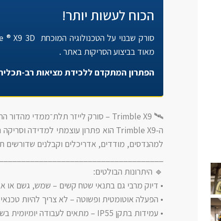
הכוח לעשות יותר!
מאוד בביצוע הסריקות באתר .
הפתרון המתקדם ללכידת מציאות רב-תכליתי
🛰️ Trimble X9 – סורק לייזר תלת־ממדי מהדור החדש
ה-Trimble X9 הוא פתרון עוצמתי למדידה ו
למהנדסים, מודדים, אדריכלים וקבלנים שדורשים תו
_____________________________________
🔹 היתרונות הבולטים:
• דיוק מרבי גם בתנאי שטח קשים – שמש, גשם או אבק? ה-X9 לא
• הפעלה אוטומטית ופשוטה – לא צריך להיות טכנאי 
• עמידות בתקן IP55 – מתאים לעבודה יומיומית בשטח.