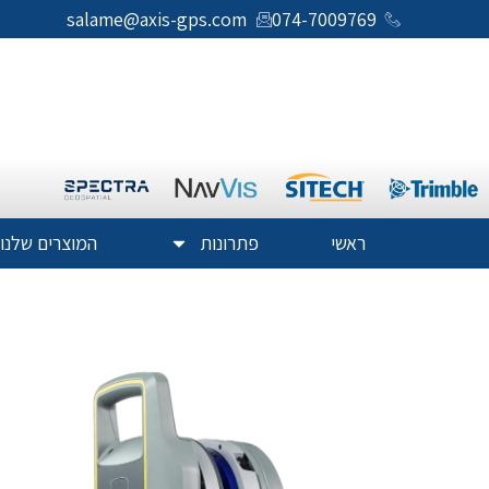
salame@axis-gps.com
074-7009769
ראשי
פתרונות
המוצרים שלנו