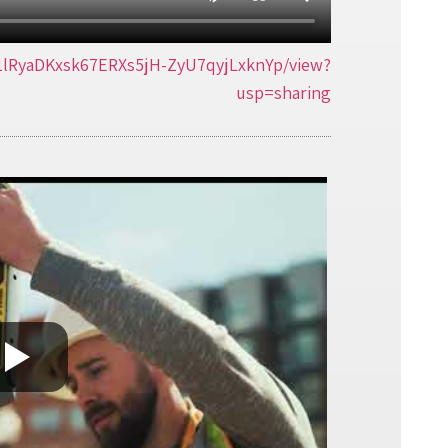
d/1lRyaDKxsk67ERXs5jH-ZyU7qyjLxknYp/view?
usp=sharing