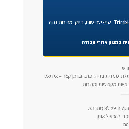
סורק שבנוי על הטכנולוגיה המוכחת Trimble ® X9 3D שמציעה טווח, דיוק ומהירות גבוה
ת במגוון אתרי עבודה.
סריקה תלת־ממדית בדיוק מרבי ובזמן קצר – אידיאלי
צאות מקצועיות ומהירות.
___
 מתרגש.
כדי להפעיל אותו.