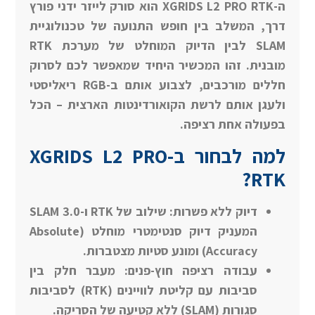
ה-XGRIDS L2 PRO RTK הוא סורק לייזר ידני פורץ
דרך, המשלב בין חופש התנועה של טכנולוגיית
SLAM לבין הדיוק המוחלט של מערכת RTK
מובנית. זהו המכשיר היחיד שמאפשר לכם לסרוק
חללים מורכבים, לצבוע אותם ב-RGB ריאליסטי
ולעגן אותם לרשת הקואורדינטות הארצית – הכל
בפעולה אחת רציפה.
למה לבחור ב-XGRIDS L2 PRO
RTK?
דיוק ללא פשרות: שילוב של RTK ו-SLAM 3.0
המעניק דיוק סנטימטרי מוחלט (Absolute
Accuracy) ומונע סטיות מצטברות.
עבודה רציפה חוץ-פנים: מעבר חלק בין
סביבות עם קליטת לוויינים (RTK) לסביבות
סגורות (SLAM) ללא קטיעה של הסריקה.