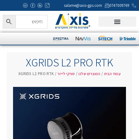
salame@axis-gps.com
0747009769
המוצרים שלנו
Axis Campus
מעבדה ותמיכה טכנית
XGRIDS L2 PRO RTK
עמוד הבית
/
המוצרים שלנו
/
סורקי לייזר
/ XGRIDS L2 PRO RTK