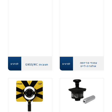
עמודי פריזמה
לפרטים
לפרטים
חצובות: GNSS/MC
אולטרה-לייט