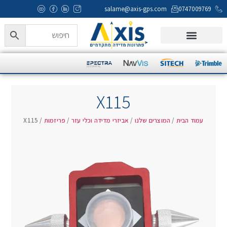
salame@axis-gps.com
0747009769
המוצרים שלנו
Axis Campus
מעבדה ותמיכה טכנית
X115
עמוד הבית
/
המוצרים שלנו
/
אביזרי מדידה וכלי עזר
/
פריזמות
/ X115