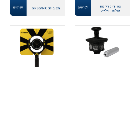
עמודי פריזמה
לפרטים
לפרטים
חצובות: GNSS/MC
אולטרה-לייט