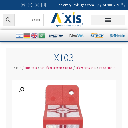
salame@axis-gps.com
0747009769
X103
עמוד הבית
/
המוצרים שלנו
/
אביזרי מדידה וכלי עזר
/
פריזמות
/ X103