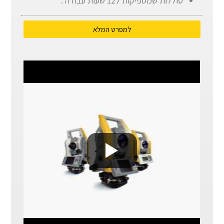
סוללות שמספיקות ל12 שעות עבודה .
למפרט המלא