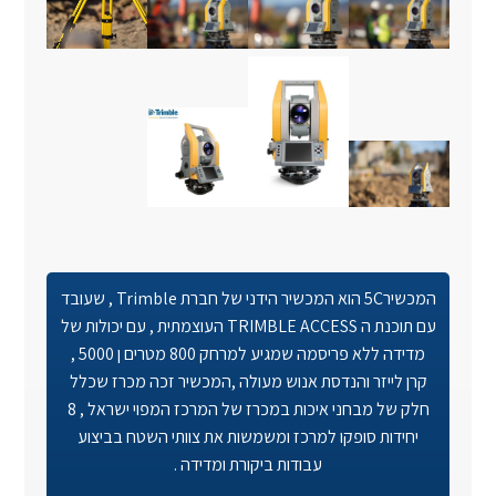
המכשיר5C הוא המכשיר הידני של חברת Trimble , שעובד
עם תוכנת ה TRIMBLE ACCESS העוצמתית , עם יכולות של
מדידה ללא פריסמה שמגיע למרחק 800 מטרים ן 5000 ,
קרן לייזר והנדסת אנוש מעולה ,המכשיר זכה מכרז שכלל
חלק של מבחני איכות במכרז של המרכז המפוי ישראל , 8
יחידות סופקו למרכז ומשמשות את צוותי השטח בביצוע
עבודות ביקורת ומדידה .