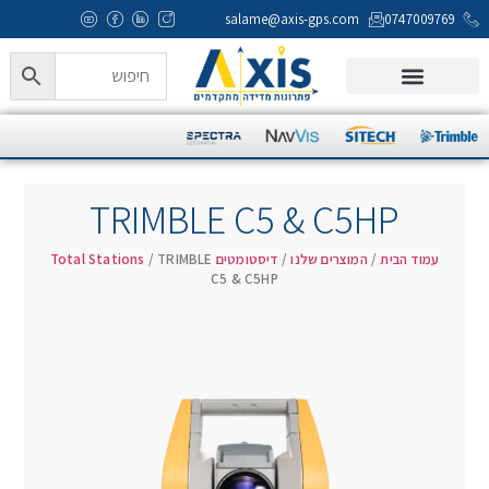
salame@axis-gps.com
0747009769
המוצרים שלנו
Axis Campus
מעבדה ותמיכה טכנית
TRIMBLE C5 & C5HP
עמוד הבית
/
המוצרים שלנו
/
דיסטומטים Total Stations
/ TRIMBLE
C5 & C5HP