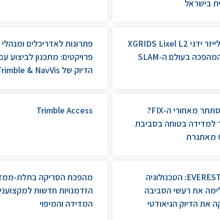
ת בישראל
סורק לייזר ידני XGRIDS Lixel L2
פתרונות לאדריכלים ומנהלי
פרויקטים: מתכנון לביצוע עם
הדיוק של Trimble & NavVis
מה מסתתר מאחורי ה-FIX?
Trimble Access
 למדידה בטוחה בסביבת
EVEREST Plus: הטכנולוגיה
מהפכת הסריקה בתלת-ממד
מה את רעשי הסביבה
הזדמנויות חדשות למקצועני
ה את הדיוק הגיאודטי
המדידה והמיפוי