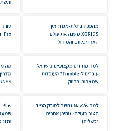
ותשתי
מהפכה בתלת-ממד: איך
XGRIDS משנה את עולם
Pro: המהפכה בעולם ה-SLAM
האדריכלות, והמידול
למה מודדים מקצועיים בישראל
עוברים ל-Trimble? העובדות
מדריך
שמאחורי הדיוק
GNSS מאתגרת
למה NavVis נחשב לסורק הנייד
הטוב בעולם? (והיכן אחרים
שמעלי
נכשלים)
ומזניק