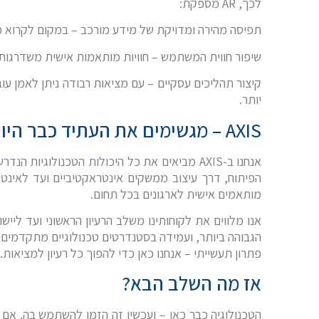
לכך,
AR
מספקת:
תפיסה מהירה ומדויקת של מידע מורכב – במקום לקרוא מ
שיפור חווית המשתמש – חוויות מותאמות אישית משדרגו
קיצור תהליכים עסקיים – עם מציאות רבודה ניתן לאמן עוב
יותר.
AXIS
– מגשימים את העתיד כבר היו
אנחנו ב-
AXIS
מביאים את כל היכולות הטכנולוגיות הנדרשו
הפיתוח, דרך עיצוב ממשקים אינטראקטיביים ועד לאינטג
מותאמים אישית לארגונים בכל תחום.
אנו מלווים את לקוחותינו משלב הרעיון הראשוני ועד לי
הגבוהה ביותר, ועמידה בסטנדרטים טכנולוגיים מתקדמים. ב
פתרון תעשייתי – אנחנו כאן כדי להפוך כל רעיון למציאות.
אז מה השלב הבא?
הטכנולוגיה כבר כאן – ועכשיו זה הזמן להשתמש בה. אם