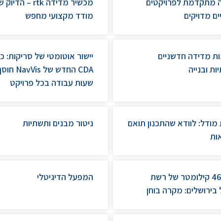
 מתקדמת לפרויקטים
מכשיר מדידה rtk – הדי
ים מדויקים
מודד מקצועי מחפש
ות מדידה חדשניים
יישור אוטומטי של סריקות: כ
ת ובנייה
CDA החדש של NavVis ח
שעות עבודה בכל פרויקט
מודל: לוודא שהתכנון תואם
ניטור מבנים ותשתיות
ות
מיפוי 46 קילומטר של רשת
המפעל הדיגיטלי
בירושלים: מקרה בוחן