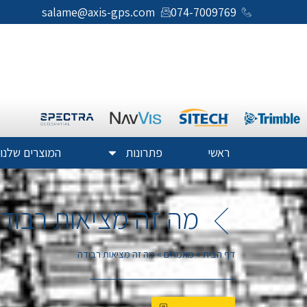
salame@axis-gps.com
074-7009769
ראשי
פתרונות
המוצרים שלנו
מה זה מציאות רבוד
דף הבית
»
מאמרים
»
מה זה מציאות רבודה