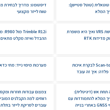
וטאלית (טוטל סטיישן):
דיסטומט: מדריך לבחירת מ
ך המלא
טווח לייזר מקצועי
מהי רשת VRS ואיך היא משפרת
Trimble R12i מול
 מדידות RTK
ההבדל ואיזה מקלט מתאים 
Scan-to-BIM לבקרת איכות
מערכות מיפוי נייד: מתי כדאי
 פלדה: איך זה עובד
תחת אש (דיגיטלית):
צמצום עבודות חוזרות ומקסו
ך המלא להתמודדות עם
רווחים: למה הקבלנים המוביל
שיבושי GNSS באתרי בנייה
עוברים לסריקת לייזר בתלת