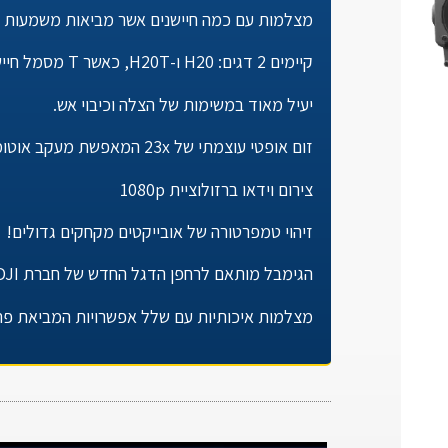
מצלמות עם כמה חיישנים אשר מביאות משמעות 
קיימים 2 דגים: H20 ו-H20T, כאשר T מסמל חיישן תרמי נוסף.
יעיל מאוד במשימות של הצלה וכיבוי אש.
זום אופטי עוצמתי של 23x המאפשת מעקב אוטומטי אחר אובייקטים ממרחק גדול!
צירום וידאו ברזולוציית 1080p
זיהוי טמפרטורה של אובייקטים מקחקים גדולים!
הגימבל מותאם לרחפן הדגל החדש של חברת DJI ה- Matrice 300 RTK.
מצלמות איכותיות עם שלל אפשרויות המביאת פת