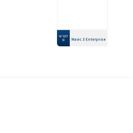
לפרטי
Mavic 3 Enterprise
ם
תפריט ראשי
ראשי
אודותינו
המעבדה
חברת AXIS הינה חברת טכנולוגיות
רשת vrs