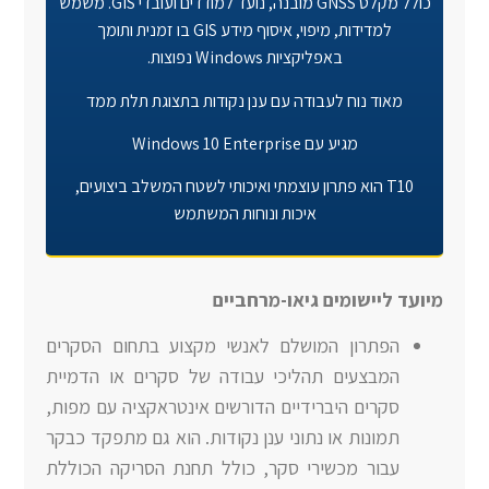
כולל מקלט GNSS מובנה, נועד למודדים ועובדי GIS. משמש
למדידות, מיפוי, איסוף מידע GIS בו זמנית ותומך
באפליקציות Windows נפוצות.
מאוד נוח לעבודה עם ענן נקודות בתצוגת תלת ממד
מגיע עם Windows 10 Enterprise
T10 הוא פתרון עוצמתי ואיכותי לשטח המשלב ביצועים,
איכות ונוחות המשתמש
מיועד ליישומים גיאו-מרחביים
הפתרון המושלם לאנשי מקצוע בתחום הסקרים
המבצעים תהליכי עבודה של סקרים או הדמיית
סקרים היברידיים הדורשים אינטראקציה עם מפות,
תמונות או נתוני ענן נקודות. הוא גם מתפקד כבקר
עבור מכשירי סקר, כולל תחנת הסריקה הכוללת