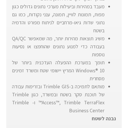
מעבד במהירות וביעילות מערכי נתונים גדולים כגון
מפות, תמונות לוויין, תמונה, ענני נקודות, כמו גם
נתוני שדות גיאו-מרחביים לניתוח מפורט והדמיה
בשטח
משיג תוצאות מהירות יותר, מה שמאפשר QA/QC
בעבודה כדי למנוע נתונים שהוחמצו או נסיעות
נוספות
תומך במערכת ההפעלה העדכנית ביותר של
Windows® 10 המריץ יישומי שטח ומשרד זמינים
מסחרית
מותאם לתמיכה ב-Trimble GIS ובזרימות עבודה
של תוכנת סקר בשטח ובמשרד, כגון Trimble
Access™, Trimble TerraFlex™ ו- Trimble
Business Center
נבנה לשטח