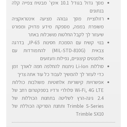
מסך גדול בגודל 10.1 אינץ' מבטיח צפייה קלה
בנתונים
רזולוציית מסך גבוהה מציעה אינטראקציה
משופרת במפה, מספקת מידע מדויק ומפורט
שיעזור לך לקבל החלטות מושכלות באתר
בנוי קשיח עם הסמכת חסינות IP-65, בדרגה
צבאית (MIL-STD-810G) להתמודדות עם
אלמנטים קיצוניים, נפילות וזעזועים
סוללות Li-Ion ניתנות להחלפה חמה לאורך זמן
כדי לעזור לך להמשיך לעבוד כל עוד אתה צריך
אפשרויות קישוריות אלחוטיות משולבות כוללות
Wi-Fi, 4G LTE סלולרי ורדיו בספקטרום רחב של
2.4 גיגה-הרץ לשליטה בתחנות הכוללות של
Trimble S-Series ותחנת הסריקה הכוללת של
Trimble SX10