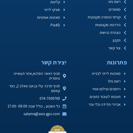
רשת vrs
קלטות
מאמרים
סורקי לייזר
קורסי הכשרה מקצועית
מאזנות אופטיות
הדרכות מקצועיות
Pix4D
הצהרת נגישות
תקנון
צור קשר
פתרונות
יצירת קשר
מאזנות לייזר לבנייה
סניף ראשי: הסדנא,אזור תעשייה
ציפורית
רשת Vrs
סניף מרכז: עלי בן אבו טאלב 2, כפר
רחפנים וצילום אוויר
קאסם
תוכנות לעיבוד נתונים
074-7009769
אביזרי מדידה וכלי עזר
כל השבוע , כולל שבת 08:00 -17:00
salame@axis-gps.com