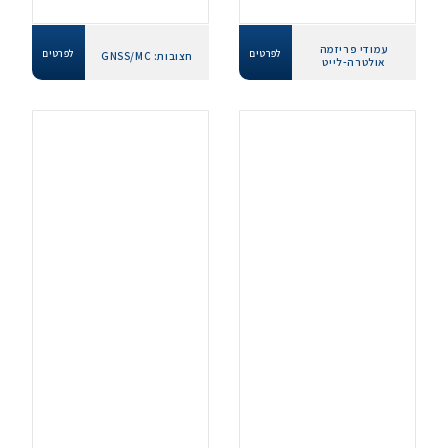
עמודי פריזמה
לפרטים
לפרטים
חצובות: GNSS/MC
אולטרה-לייט